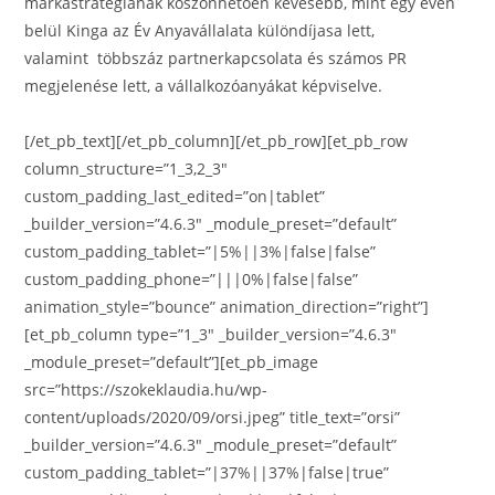
márkastratégiának köszönhetően kevesebb, mint egy éven
belül Kinga az Év Anyavállalata különdíjasa lett,
valamint többszáz partnerkapcsolata és számos PR
megjelenése lett, a vállalkozóanyákat képviselve.
[/et_pb_text][/et_pb_column][/et_pb_row][et_pb_row
column_structure=”1_3,2_3″
custom_padding_last_edited=”on|tablet”
_builder_version=”4.6.3″ _module_preset=”default”
custom_padding_tablet=”|5%||3%|false|false”
custom_padding_phone=”|||0%|false|false”
animation_style=”bounce” animation_direction=”right”]
[et_pb_column type=”1_3″ _builder_version=”4.6.3″
_module_preset=”default”][et_pb_image
src=”https://szokeklaudia.hu/wp-
content/uploads/2020/09/orsi.jpeg” title_text=”orsi”
_builder_version=”4.6.3″ _module_preset=”default”
custom_padding_tablet=”|37%||37%|false|true”