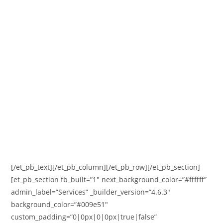
✓ Nyugodtabb alvást, hiszen teljes márkastratégiád
örökzöld
✓ Azt a koncepciót, amely lemásolhatatlan, tök mindegy
mennyire és mennyien próbálkoznak meg vele
✓ Folyamatos támogatást, emberi megerősítést is, nem csak
egy egyszeri és unalmas marketing tervet 🙂
✓ És nem utolsó sorban, a KARÁCSONYI kampányodat is
részletesen kidolgozzuk, hiszen válság ide vagy oda, az
emberek mindig szeretnek ajándékozni!
[/et_pb_text][/et_pb_column][/et_pb_row][/et_pb_section]
[et_pb_section fb_built=”1″ next_background_color=”#ffffff”
admin_label=”Services” _builder_version=”4.6.3″
background_color=”#009e51″
custom_padding=”0|0px|0|0px|true|false”