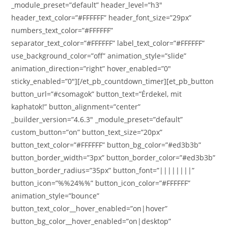
_module_preset=”default” header_level=”h3″
header_text_color=”#FFFFFF” header_font_size=”29px”
numbers_text_color=”#FFFFFF”
separator_text_color=”#FFFFFF” label_text_color=”#FFFFFF”
use_background_color=”off” animation_style=”slide”
animation_direction=”right” hover_enabled=”0″
sticky_enabled=”0″][/et_pb_countdown_timer][et_pb_button
button_url=”#csomagok” button_text=”Érdekel, mit
kaphatok!” button_alignment=”center”
_builder_version=”4.6.3″ _module_preset=”default”
custom_button=”on” button_text_size=”20px”
button_text_color=”#FFFFFF” button_bg_color=”#ed3b3b”
button_border_width=”3px” button_border_color=”#ed3b3b”
button_border_radius=”35px” button_font=”||||||||”
button_icon=”%%24%%” button_icon_color=”#FFFFFF”
animation_style=”bounce”
button_text_color__hover_enabled=”on|hover”
button_bg_color__hover_enabled=”on|desktop”