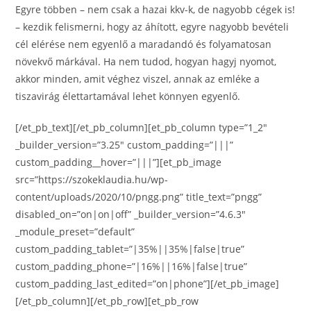
Egyre többen – nem csak a hazai kkv-k, de nagyobb cégek is!
– kezdik felismerni, hogy az áhított, egyre nagyobb bevételi
cél elérése nem egyenlő a maradandó és folyamatosan
növekvő márkával. Ha nem tudod, hogyan hagyj nyomot,
akkor minden, amit véghez viszel, annak az emléke a
tiszavirág élettartamával lehet könnyen egyenlő.
[/et_pb_text][/et_pb_column][et_pb_column type=”1_2″
_builder_version=”3.25″ custom_padding=”|||”
custom_padding__hover=”|||”][et_pb_image
src=”https://szokeklaudia.hu/wp-
content/uploads/2020/10/pngg.png” title_text=”pngg”
disabled_on=”on|on|off” _builder_version=”4.6.3″
_module_preset=”default”
custom_padding_tablet=”|35%||35%|false|true”
custom_padding_phone=”|16%||16%|false|true”
custom_padding_last_edited=”on|phone”][/et_pb_image]
[/et_pb_column][/et_pb_row][et_pb_row