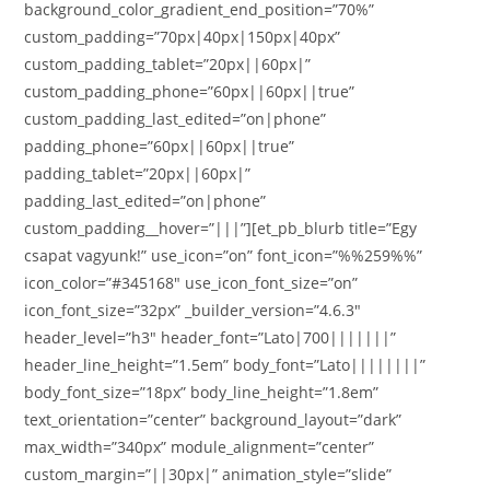
background_color_gradient_end_position=”70%”
custom_padding=”70px|40px|150px|40px”
custom_padding_tablet=”20px||60px|”
custom_padding_phone=”60px||60px||true”
custom_padding_last_edited=”on|phone”
padding_phone=”60px||60px||true”
padding_tablet=”20px||60px|”
padding_last_edited=”on|phone”
custom_padding__hover=”|||”][et_pb_blurb title=”Egy
csapat vagyunk!” use_icon=”on” font_icon=”%%259%%”
icon_color=”#345168″ use_icon_font_size=”on”
icon_font_size=”32px” _builder_version=”4.6.3″
header_level=”h3″ header_font=”Lato|700|||||||”
header_line_height=”1.5em” body_font=”Lato||||||||”
body_font_size=”18px” body_line_height=”1.8em”
text_orientation=”center” background_layout=”dark”
max_width=”340px” module_alignment=”center”
custom_margin=”||30px|” animation_style=”slide”