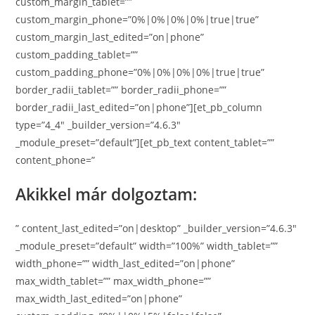
custom_margin_tablet=””
custom_margin_phone=”0%|0%|0%|0%|true|true”
custom_margin_last_edited=”on|phone”
custom_padding_tablet=””
custom_padding_phone=”0%|0%|0%|0%|true|true”
border_radii_tablet=”” border_radii_phone=””
border_radii_last_edited=”on|phone”][et_pb_column
type=”4_4″ _builder_version=”4.6.3″
_module_preset=”default”][et_pb_text content_tablet=””
content_phone=”
Akikkel már dolgoztam:
” content_last_edited=”on|desktop” _builder_version=”4.6.3″
_module_preset=”default” width=”100%” width_tablet=””
width_phone=”” width_last_edited=”on|phone”
max_width_tablet=”” max_width_phone=””
max_width_last_edited=”on|phone”