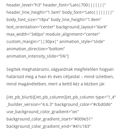
header_level=”h3″ header_font=”Lato|700|||||||”
header_line_height=”1.5em” body_font=”Lato||||||||”
body_font_size=”18px” body_line_height=”1.8em”
text_orientation=”center” background_layout=”dark”
max_width=”340px” module_alignment=”center”
custom_margin=”||30px|” animation_style=”slide”
animation_direction=”bottom”
animation_intensity_slide=”5%”]
Segítek meghatározni, vágyaidnak megfelelően hogyan
határozd meg a havi és éves céljaidat – mind üzletben,
mind magánéletben, mert a kettő kéz a kézben jár.
[/et_pb_blurb][/et_pb_column][et_pb_column type=”1_4″
_builder_version=”4.6.3″ background_color=”#cbd0d6″
use_background_color_gradient=”on”
background_color_gradient_start=”#009e51″
background_color_gradient_end=”#41c183″