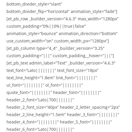
bottom_divider_style=”slant”
bottom_divider_flip=”horizontal” animation_style=”fade”]
[et_pb_row _builder_version=”4.6.3″ max_width=”1280px”
custom_padding=”0%||0%||true|false”
animation_style=”bounce” animation_direction=”bottom”
use_custom_width=”on” custom_width_px=”1280px”]
[et_pb_column type=”4_4″ _builder_version=”3.25″
custom_padding=”|||” custom_padding__hover=”|||”]
[et_pb_text admin_label=”Text” _builder_version=”4.6.3″
text_font=”Lato||||||||” text_font_size=”18px”
text_line_height=”1.8em” link_font=”||||||||”
ul_font=”||||||||” ol_font=”||||||||”
quote_font=”||||||||” header_font=”||||||||”
header_2_font=”Lato|700|||||||”
header_2_font_size=”40px” header_2_letter_spacing=”2px”
header_2_line_height=”1.5em” header_3_font=”||||||||”
header_4_font=”||||||||” header_5_font=”||||||||”
header_6_font=”Lato|700|||||||”