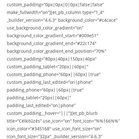
custom_padding=”0px|0px|0|0px|false|false”
make_fullwidth=”on”][et_pb_column type=”1_4″
_builder_version=”4.6.3″ background_color=”#c4cace”
use_background_color_gradient=”on”
background_color_gradient_start=”#009e51″
background_color_gradient_end=”#22c174″
background_color_gradient_end_position=”70%”
custom_padding=”80px|40px|150px|40px”
custom_padding_tablet=”20px||60px|”
custom_padding_phone=”60px||60px||true”
custom_padding_last_edited=”on|phone”
padding_phone=”60px||60px||true”
padding_tablet=”20px||60px|”
padding_last_edited=”on|phone”
custom_padding__hover=”|||”][et_pb_blurb
title=”Célkitűzés” use_icon=”on” font_icon=”%%166%%”
icon_color=”#345168″ use_icon_font_size=”on”
icon_font_size=”32px” _builder_version=”4.6.3″