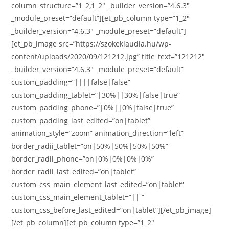
column_structure=”1_2,1_2″ _builder_version=”4.6.3″
_module_preset=”default”][et_pb_column type=”1_2″
_builder_version=”4.6.3″ _module_preset=”default”]
[et_pb_image src=”https://szokeklaudia.hu/wp-
content/uploads/2020/09/121212.jpg” title_text=”121212″
_builder_version=”4.6.3″ _module_preset=”default”
custom_padding=”||||false|false”
custom_padding_tablet=”|30%||30%|false|true”
custom_padding_phone=”|0%||0%|false|true”
custom_padding_last_edited=”on|tablet”
animation_style=”zoom” animation_direction=”left”
border_radii_tablet=”on|50%|50%|50%|50%”
border_radii_phone=”on|0%|0%|0%|0%”
border_radii_last_edited=”on|tablet”
custom_css_main_element_last_edited=”on|tablet”
custom_css_main_element_tablet=”|| ”
custom_css_before_last_edited=”on|tablet”][/et_pb_image]
[/et_pb_column][et_pb_column type=”1_2″