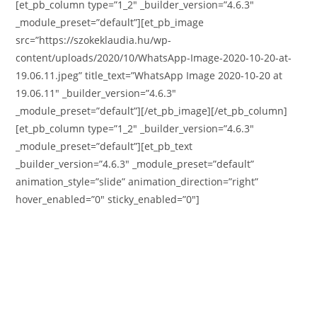
[et_pb_column type=”1_2″ _builder_version=”4.6.3″
_module_preset=”default”][et_pb_image
src=”https://szokeklaudia.hu/wp-
content/uploads/2020/10/WhatsApp-Image-2020-10-20-at-
19.06.11.jpeg” title_text=”WhatsApp Image 2020-10-20 at
19.06.11″ _builder_version=”4.6.3″
_module_preset=”default”][/et_pb_image][/et_pb_column]
[et_pb_column type=”1_2″ _builder_version=”4.6.3″
_module_preset=”default”][et_pb_text
_builder_version=”4.6.3″ _module_preset=”default”
animation_style=”slide” animation_direction=”right”
hover_enabled=”0″ sticky_enabled=”0″]
NO BULLSHIT,
csak 100% gyakorlati tudás,
odafigyelés és személyközpontúság.
2020 a vállalkozói önismeret csúcsára lökött minket, s