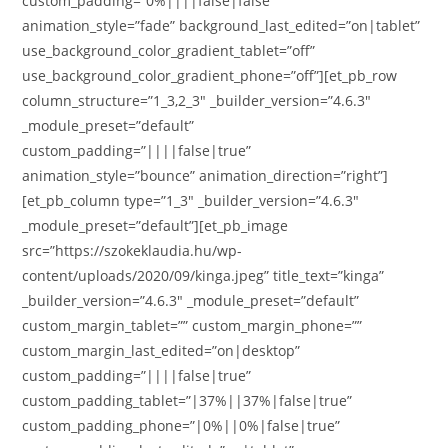
custom_padding=”0%||||false|false”
animation_style=”fade” background_last_edited=”on|tablet”
use_background_color_gradient_tablet=”off”
use_background_color_gradient_phone=”off”][et_pb_row
column_structure=”1_3,2_3″ _builder_version=”4.6.3″
_module_preset=”default”
custom_padding=”||||false|true”
animation_style=”bounce” animation_direction=”right”]
[et_pb_column type=”1_3″ _builder_version=”4.6.3″
_module_preset=”default”][et_pb_image
src=”https://szokeklaudia.hu/wp-
content/uploads/2020/09/kinga.jpeg” title_text=”kinga”
_builder_version=”4.6.3″ _module_preset=”default”
custom_margin_tablet=”” custom_margin_phone=””
custom_margin_last_edited=”on|desktop”
custom_padding=”||||false|true”
custom_padding_tablet=”|37%||37%|false|true”
custom_padding_phone=”|0%||0%|false|true”