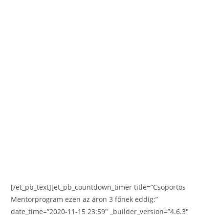
mivel hasonló káoszt a gazdaságban,
szociálpolitikában max nagyszüleink láttak eddig,
ezért a biztos minták hiányában elég nehéz
meglátnunk az elénk gördülő akadályokban a
potenciált a növekedésre.
Ahogy elkezdett tavaszodni és egyre több napsütés
árad be ablakunkon, úgy búcsúzunk 2020 nyomaitól,
kellemetlen hatásaitól az életünkben: tökéletes
pillanatban vagy MOST ahhoz, hogy felturbózd 2021-
et! Egyszerű, gyakorlatba ültethető és az
elkövetkezendő éveidet stabilan megalapozó
stratégiát, gondolkodásmódot kapsz, ha velem
tartasz!
[/et_pb_text][et_pb_countdown_timer title=”Csoportos
Mentorprogram ezen az áron 3 főnek eddig:”
date_time=”2020-11-15 23:59″ _builder_version=”4.6.3″