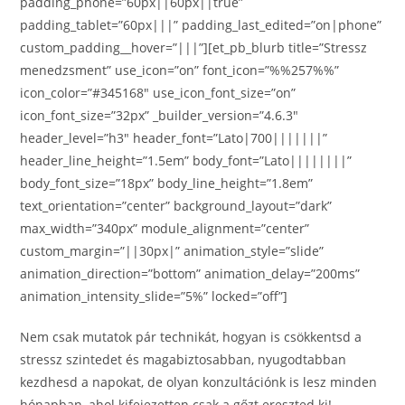
padding_phone=”60px||60px||true”
padding_tablet=”60px|||” padding_last_edited=”on|phone”
custom_padding__hover=”|||”][et_pb_blurb title=”Stressz
menedzsment” use_icon=”on” font_icon=”%%257%%”
icon_color=”#345168″ use_icon_font_size=”on”
icon_font_size=”32px” _builder_version=”4.6.3″
header_level=”h3″ header_font=”Lato|700|||||||”
header_line_height=”1.5em” body_font=”Lato||||||||”
body_font_size=”18px” body_line_height=”1.8em”
text_orientation=”center” background_layout=”dark”
max_width=”340px” module_alignment=”center”
custom_margin=”||30px|” animation_style=”slide”
animation_direction=”bottom” animation_delay=”200ms”
animation_intensity_slide=”5%” locked=”off”]
Nem csak mutatok pár technikát, hogyan is csökkentsd a
stressz szintedet és magabiztosabban, nyugodtabban
kezdhesd a napokat, de olyan konzultációnk is lesz minden
hónapban, ahol kifejezetten csak a gőzt ereszted ki!