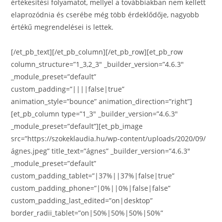
értékesítési folyamatot, mellyel a továbbiakban nem kellett
elaprozódnia és cserébe még több érdeklődője, nagyobb
értékű megrendelései is lettek.
[/et_pb_text][/et_pb_column][/et_pb_row][et_pb_row
column_structure=”1_3,2_3″ _builder_version=”4.6.3″
_module_preset=”default”
custom_padding=”||||false|true”
animation_style=”bounce” animation_direction=”right”]
[et_pb_column type=”1_3″ _builder_version=”4.6.3″
_module_preset=”default”][et_pb_image
src=”https://szokeklaudia.hu/wp-content/uploads/2020/09/
ágnes.jpeg” title_text=”ágnes” _builder_version=”4.6.3″
_module_preset=”default”
custom_padding_tablet=”|37%||37%|false|true”
custom_padding_phone=”|0%||0%|false|false”
custom_padding_last_edited=”on|desktop”
border_radii_tablet=”on|50%|50%|50%|50%”