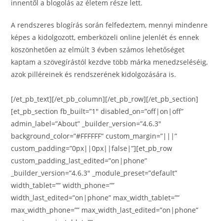
innentől a blogolás az életem része lett.
A rendszeres blogírás során felfedeztem, mennyi mindenre
képes a kidolgozott, emberközeli online jelenlét és ennek
köszönhetően az elmúlt 3 évben számos lehetőséget
kaptam a szövegírástól kezdve több márka menedzseléséig,
azok pilléreinek és rendszerének kidolgozására is.
[/et_pb_text][/et_pb_column][/et_pb_row][/et_pb_section]
[et_pb_section fb_built=”1″ disabled_on=”off|on|off”
admin_label=”About” _builder_version=”4.6.3″
background_color=”#FFFFFF” custom_margin=”|||”
custom_padding=”0px||0px||false|”][et_pb_row
custom_padding_last_edited=”on|phone”
_builder_version=”4.6.3″ _module_preset=”default”
width_tablet=”” width_phone=””
width_last_edited=”on|phone” max_width_tablet=””
max_width_phone=”” max_width_last_edited=”on|phone”