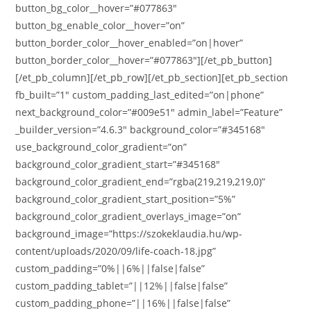
button_bg_color__hover=”#077863″
button_bg_enable_color__hover=”on”
button_border_color__hover_enabled=”on|hover”
button_border_color__hover=”#077863″][/et_pb_button]
[/et_pb_column][/et_pb_row][/et_pb_section][et_pb_section
fb_built=”1″ custom_padding_last_edited=”on|phone”
next_background_color=”#009e51″ admin_label=”Feature”
_builder_version=”4.6.3″ background_color=”#345168″
use_background_color_gradient=”on”
background_color_gradient_start=”#345168″
background_color_gradient_end=”rgba(219,219,219,0)”
background_color_gradient_start_position=”5%”
background_color_gradient_overlays_image=”on”
background_image=”https://szokeklaudia.hu/wp-
content/uploads/2020/09/life-coach-18.jpg”
custom_padding=”0%||6%||false|false”
custom_padding_tablet=”||12%||false|false”
custom_padding_phone=”||16%||false|false”