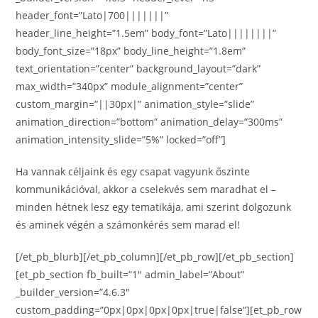
header_font=”Lato|700|||||||”
header_line_height=”1.5em” body_font=”Lato||||||||”
body_font_size=”18px” body_line_height=”1.8em”
text_orientation=”center” background_layout=”dark”
max_width=”340px” module_alignment=”center”
custom_margin=”||30px|” animation_style=”slide”
animation_direction=”bottom” animation_delay=”300ms”
animation_intensity_slide=”5%” locked=”off”]
Ha vannak céljaink és egy csapat vagyunk őszinte
kommunikációval, akkor a cselekvés sem maradhat el –
minden hétnek lesz egy tematikája, ami szerint dolgozunk
és aminek végén a számonkérés sem marad el!
[/et_pb_blurb][/et_pb_column][/et_pb_row][/et_pb_section]
[et_pb_section fb_built=”1″ admin_label=”About”
_builder_version=”4.6.3″
custom_padding=”0px|0px|0px|0px|true|false”][et_pb_row