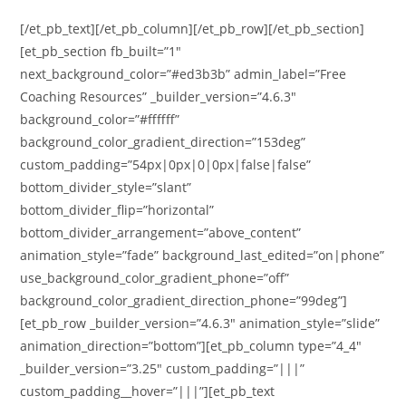
[/et_pb_text][/et_pb_column][/et_pb_row][/et_pb_section]
[et_pb_section fb_built=”1″
next_background_color=”#ed3b3b” admin_label=”Free
Coaching Resources” _builder_version=”4.6.3″
background_color=”#ffffff”
background_color_gradient_direction=”153deg”
custom_padding=”54px|0px|0|0px|false|false”
bottom_divider_style=”slant”
bottom_divider_flip=”horizontal”
bottom_divider_arrangement=”above_content”
animation_style=”fade” background_last_edited=”on|phone”
use_background_color_gradient_phone=”off”
background_color_gradient_direction_phone=”99deg”]
[et_pb_row _builder_version=”4.6.3″ animation_style=”slide”
animation_direction=”bottom”][et_pb_column type=”4_4″
_builder_version=”3.25″ custom_padding=”|||”
custom_padding__hover=”|||”][et_pb_text