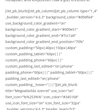
[/et_pb_blurb][/et_pb_column][et_pb_column type=”1_4″
_builder_version=”4.6.3″ background_color=”#d9dfe4″
use_background_color_gradient=”on”
background_color_gradient_start=”#009e51″
background_color_gradient_end=”#7cc1a0″
background_color_gradient_end_position=”70%”
custom_padding=”50px|40px|150px|40px”
custom_padding_tablet=”60px|||”
custom_padding_phone=”60px|||”
custom_padding_last_edited=”on|phone”
padding_phone=”60px|||” padding_tablet=”60px|||”
padding_last_edited=”on|phone”
custom_padding__hover=”|||”][et_pb_blurb
title=”Megvalósítás ezerrel” use_icon=”on”
font_icon=”%%253%%” icon_color=”#345168″
use_icon_font_size=”on” icon_font_size=”32px”
_builder_version=”4.6.3″ header_level=”h3″