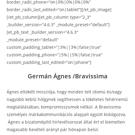
border_radii_phone=”on|0%|0%|0%|0%”
border_radii_last_edited=”on|tablet”][/et_pb_image]
[/et_pb_column][et_pb_column type=”2_3″
_builder_version=”4.6.3″ _module_preset=”default”]
[et_pb_text _builder_version=”4.6.3″
_module_preset=”default”
custom_padding_tablet=”|3%||3%|false|true”
custom_padding_phone=”|5%||5%|false|true”
custom_padding_last_edited=”on|phone”]
Germán Ágnes /Bravissima
Ágnes eltökélt missziója, hogy minden telt idomú és/vagy
nagyobb keblű hölgynek segíthessen a tökéletes fehérnemű
megtalálásában, kompromisszumok nélkül. A Bravissima
személyes márkakommunikációs alapjait együtt kidolgozva,
Ágnes a bizalomépítő hírlevélsorozat által ért el kiemelten
magasabb bevételi arányt pár hónapon belül.