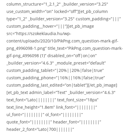
column_structure=”1_2,1_2″ _builder_version=”3.25″
use_custom_width=”on” locked=”off”][et_pb_column
type=”1_2″ _builder_version=”3.25″ custom_padding=”|||”
custom_padding__hover=”|||”][et_pb_image
src=”https://szokeklaudia.hu/wp-
content/uploads/2020/10/PikPng.com_question-mark-gif-
png_4996098-1.png” title_text=”PikPng.com_question-mark-
gif-png_4996098 (1)” disabled_on=”off|on|on”
_builder_version=”4.6.3″ _module_preset=”default”
custom_padding_tablet=”|20%||20%|false|true”
custom_padding_phone=”|16%||16%|false|true”
custom_padding_last_edited=”on|tablet”][/et_pb_image]
[et_pb_text admin_label=”Text” _builder_version=”4.6.3″
text_font=”Lato||||||||” text_font_size=”18px”
text_line_height=”1.8em” link_font=”||||||||”
ul_font=”||||||||” ol_font=”||||||||”
quote_font=”||||||||” header_font=”||||||||”
header_2_font=”Lato|700|||||||”