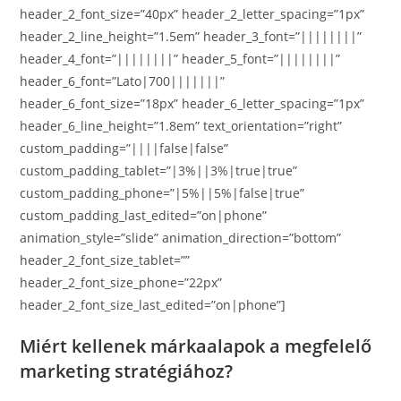
header_2_font_size=”40px” header_2_letter_spacing=”1px”
header_2_line_height=”1.5em” header_3_font=”||||||||”
header_4_font=”||||||||” header_5_font=”||||||||”
header_6_font=”Lato|700|||||||”
header_6_font_size=”18px” header_6_letter_spacing=”1px”
header_6_line_height=”1.8em” text_orientation=”right”
custom_padding=”||||false|false”
custom_padding_tablet=”|3%||3%|true|true”
custom_padding_phone=”|5%||5%|false|true”
custom_padding_last_edited=”on|phone”
animation_style=”slide” animation_direction=”bottom”
header_2_font_size_tablet=””
header_2_font_size_phone=”22px”
header_2_font_size_last_edited=”on|phone”]
Miért kellenek márkaalapok a megfelelő
marketing stratégiához?