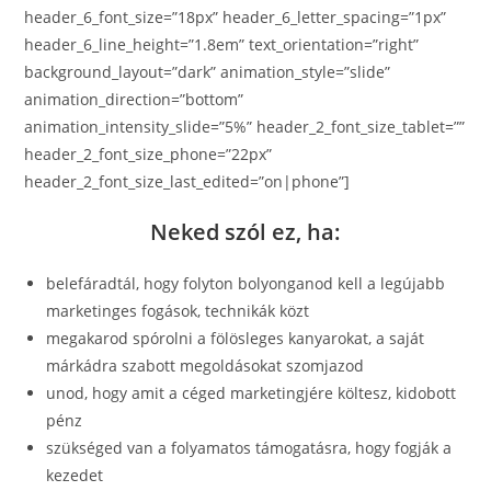
header_6_font_size=”18px” header_6_letter_spacing=”1px”
header_6_line_height=”1.8em” text_orientation=”right”
background_layout=”dark” animation_style=”slide”
animation_direction=”bottom”
animation_intensity_slide=”5%” header_2_font_size_tablet=””
header_2_font_size_phone=”22px”
header_2_font_size_last_edited=”on|phone”]
Neked szól ez, ha:
belefáradtál, hogy folyton bolyonganod kell a legújabb
marketinges fogások, technikák közt
megakarod spórolni a fölösleges kanyarokat, a saját
márkádra szabott megoldásokat szomjazod
unod, hogy amit a céged marketingjére költesz, kidobott
pénz
szükséged van a folyamatos támogatásra, hogy fogják a
kezedet