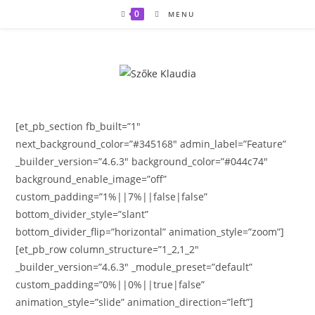
Skip
0
MENU
to
content
[et_pb_section fb_built=”1″
next_background_color=”#345168″ admin_label=”Feature”
_builder_version=”4.6.3″ background_color=”#044c74″
background_enable_image=”off”
custom_padding=”1%||7%||false|false”
bottom_divider_style=”slant”
bottom_divider_flip=”horizontal” animation_style=”zoom”]
[et_pb_row column_structure=”1_2,1_2″
_builder_version=”4.6.3″ _module_preset=”default”
custom_padding=”0%||0%||true|false”
animation_style=”slide” animation_direction=”left”]