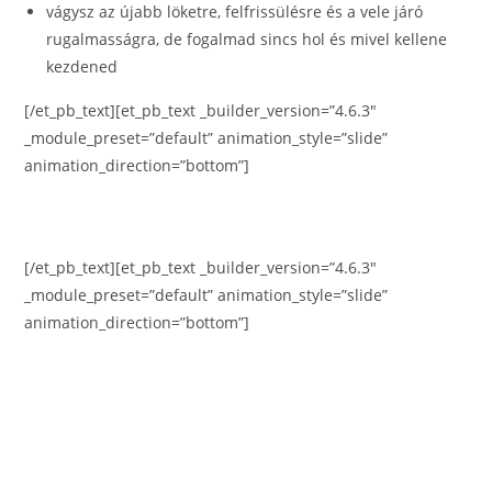
vágysz az újabb löketre, felfrissülésre és a vele járó
rugalmasságra, de fogalmad sincs hol és mivel kellene
kezdened
[/et_pb_text][et_pb_text _builder_version=”4.6.3″
_module_preset=”default” animation_style=”slide”
animation_direction=”bottom”]
Amit 2 hónap alatt megkapsz:
[/et_pb_text][et_pb_text _builder_version=”4.6.3″
_module_preset=”default” animation_style=”slide”
animation_direction=”bottom”]
✓ Közelebb kerülsz az álmaidhoz (nem, nem csak a céges
célokhoz)
✓ Önbizalmat, mert nem kell minden évben azon
görcsölnöd, hogy mivel rukkolj elő a jövőben