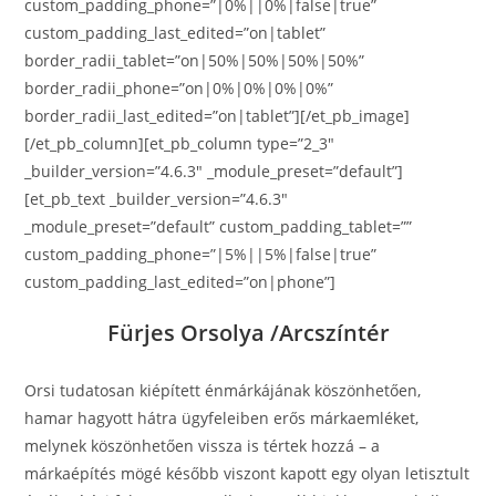
custom_padding_phone=”|0%||0%|false|true”
custom_padding_last_edited=”on|tablet”
border_radii_tablet=”on|50%|50%|50%|50%”
border_radii_phone=”on|0%|0%|0%|0%”
border_radii_last_edited=”on|tablet”][/et_pb_image]
[/et_pb_column][et_pb_column type=”2_3″
_builder_version=”4.6.3″ _module_preset=”default”]
[et_pb_text _builder_version=”4.6.3″
_module_preset=”default” custom_padding_tablet=””
custom_padding_phone=”|5%||5%|false|true”
custom_padding_last_edited=”on|phone”]
Fürjes Orsolya /Arcszíntér
Orsi tudatosan kiépített énmárkájának köszönhetően,
hamar hagyott hátra ügyfeleiben erős márkaemléket,
melynek köszönhetően vissza is tértek hozzá – a
márkaépítés mögé később viszont kapott egy olyan letisztult