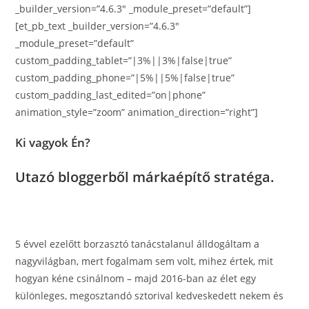
_builder_version=”4.6.3″ _module_preset=”default”]
[et_pb_text _builder_version=”4.6.3″
_module_preset=”default”
custom_padding_tablet=”|3%||3%|false|true”
custom_padding_phone=”|5%||5%|false|true”
custom_padding_last_edited=”on|phone”
animation_style=”zoom” animation_direction=”right”]
Ki vagyok Én?
Utazó bloggerből márkaépítő stratéga.
5 évvel ezelőtt borzasztó tanácstalanul álldogáltam a
nagyvilágban, mert fogalmam sem volt, mihez értek, mit
hogyan kéne csinálnom – majd 2016-ban az élet egy
különleges, megosztandó sztorival kedveskedett nekem és