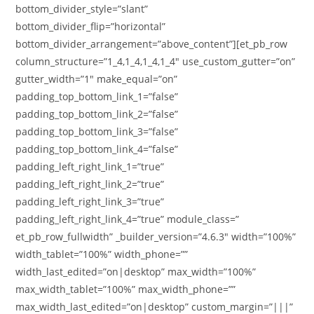
bottom_divider_style=”slant”
bottom_divider_flip=”horizontal”
bottom_divider_arrangement=”above_content”][et_pb_row
column_structure=”1_4,1_4,1_4,1_4″ use_custom_gutter=”on”
gutter_width=”1″ make_equal=”on”
padding_top_bottom_link_1=”false”
padding_top_bottom_link_2=”false”
padding_top_bottom_link_3=”false”
padding_top_bottom_link_4=”false”
padding_left_right_link_1=”true”
padding_left_right_link_2=”true”
padding_left_right_link_3=”true”
padding_left_right_link_4=”true” module_class=”
et_pb_row_fullwidth” _builder_version=”4.6.3″ width=”100%”
width_tablet=”100%” width_phone=””
width_last_edited=”on|desktop” max_width=”100%”
max_width_tablet=”100%” max_width_phone=””
max_width_last_edited=”on|desktop” custom_margin=”|||”