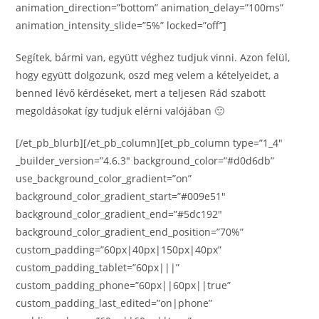
animation_direction=”bottom” animation_delay=”100ms”
animation_intensity_slide=”5%” locked=”off”]
Segítek, bármi van, együtt véghez tudjuk vinni. Azon felül,
hogy együtt dolgozunk, oszd meg velem a kételyeidet, a
benned lévő kérdéseket, mert a teljesen Rád szabott
megoldásokat így tudjuk elérni valójában 🙂
[/et_pb_blurb][/et_pb_column][et_pb_column type=”1_4″
_builder_version=”4.6.3″ background_color=”#d0d6db”
use_background_color_gradient=”on”
background_color_gradient_start=”#009e51″
background_color_gradient_end=”#5dc192″
background_color_gradient_end_position=”70%”
custom_padding=”60px|40px|150px|40px”
custom_padding_tablet=”60px|||”
custom_padding_phone=”60px||60px||true”
custom_padding_last_edited=”on|phone”