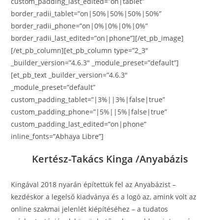
custom_padding_last_edited=”on|tablet”
border_radii_tablet=”on|50%|50%|50%|50%”
border_radii_phone=”on|0%|0%|0%|0%”
border_radii_last_edited=”on|phone”][/et_pb_image]
[/et_pb_column][et_pb_column type=”2_3″
_builder_version=”4.6.3″ _module_preset=”default”]
[et_pb_text _builder_version=”4.6.3″
_module_preset=”default”
custom_padding_tablet=”|3%||3%|false|true”
custom_padding_phone=”|5%||5%|false|true”
custom_padding_last_edited=”on|phone”
inline_fonts=”Abhaya Libre”]
Kertész-Takács Kinga /Anyabázis
Kingával 2018 nyarán építettük fel az Anyabázist –
kezdéskor a legelső kiadványa és a logó az, amink volt az
online szakmai jelenlét kiépítéséhez – a tudatos