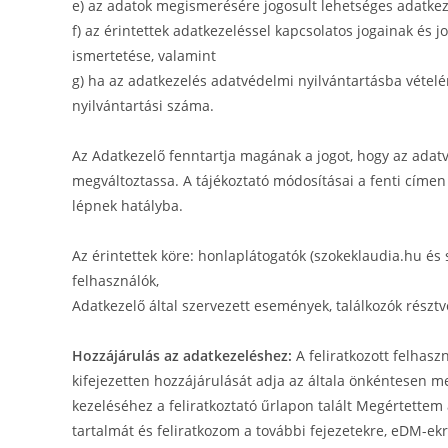
e) az adatok megismerésére jogosult lehetséges adatkez
f) az érintettek adatkezeléssel kapcsolatos jogainak és j
ismertetése, valamint
g) ha az adatkezelés adatvédelmi nyilvántartásba vételé
nyilvántartási száma.
Az Adatkezelő fenntartja magának a jogot, hogy az adatv
megváltoztassa. A tájékoztató módosításai a fenti címen 
lépnek hatályba.
Az érintettek köre: honlaplátogatók (szokeklaudia.hu é
felhasználók,
Adatkezelő által szervezett események, találkozók résztv
Hozzájárulás az adatkezeléshez:
A feliratkozott felhaszn
kifejezetten hozzájárulását adja az általa önkéntesen 
kezeléséhez a feliratkoztató űrlapon talált Megértettem
tartalmát és feliratkozom a további fejezetekre, eDM-ekr