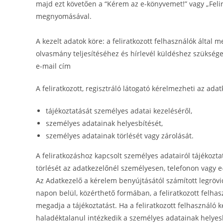
majd ezt követően a “Kérem az e-könyvemet!” vagy „Feli
megnyomásával.
A kezelt adatok köre: a feliratkozott felhasználók által m
olvasmány teljesítéséhez és hírlevél küldéshez szüksége
e-mail cím
A feliratkozott, regisztráló látogató kérelmezheti az ada
tájékoztatását személyes adatai kezeléséről,
személyes adatainak helyesbítését,
személyes adatainak törlését vagy zárolását.
A feliratkozáshoz kapcsolt személyes adatairól tájékozta
törlését az adatkezelőnél személyesen, telefonon vagy
Az Adatkezelő a kérelem benyújtásától számított legrövi
napon belül, közérthető formában, a feliratkozott felha
megadja a tájékoztatást. Ha a feliratkozott felhasználó k
haladéktalanul intézkedik a személyes adatainak helyes