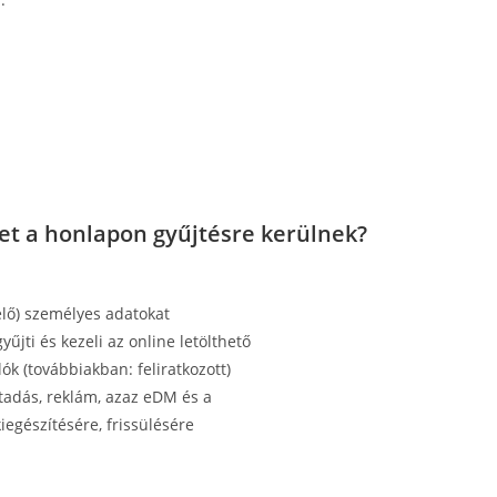
et a honlapon gyűjtésre kerülnek?
elő) személyes adatokat
űjti és kezeli az online letölthető
k (továbbiakban: feliratkozott)
átadás, reklám, azaz eDM és a
egészítésére, frissülésére