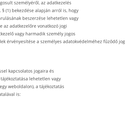
ogosult személyéről, az adatkezelés
6. § (1) bekezdése alapján arról is, hogy
járulásának beszerzése lehetetlen vagy
se az adatkezelőre vonatkozó jogi
datkezelő vagy harmadik személy jogos
rdek érvényesítése a személyes adatokvédelméhez fűződő jog
ssel kapcsolatos jogaira és
 tájékoztatása lehetetlen vagy
egy weboldalon), a tájékoztatás
alával is: