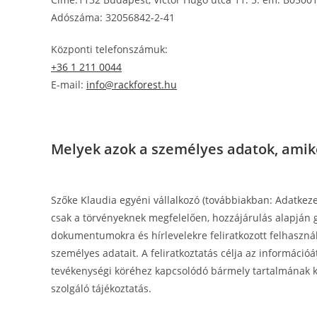
Adószáma: 32056842-2-41
Központi telefonszámuk:
+36 1 211 0044
E-mail:
info@rackforest.hu
Melyek azok a személyes adatok, amik
Szőke Klaudia egyéni vállalkozó (továbbiakban: Adatkez
csak a törvényeknek megfelelően, hozzájárulás alapján gy
dokumentumokra és hírlevelekre feliratkozott felhasználó
személyes adatait. A feliratkoztatás célja az információ
tevékenységi köréhez kapcsolódó bármely tartalmának ki
szolgáló tájékoztatás.