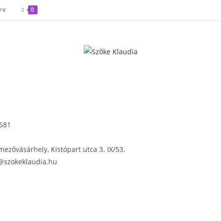
0
YV
2681
ezővásárhely, Kistópart utca 3. IX/53.
u@szokeklaudia.hu
.