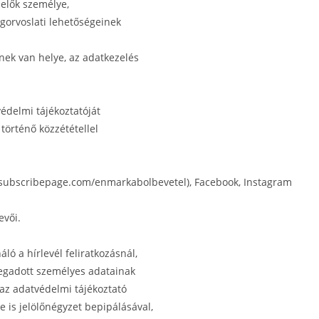
elők személye,
ogorvoslati lehetőségeinek
nek van helye, az adatkezelés
édelmi tájékoztatóját
történő közzététellel
s subscribepage.com/enmarkabolbevetel), Facebook, Instagram
evői.
áló a hírlevél feliratkozásnál,
megadott személyes adatainak
 az adatvédelmi tájékoztató
e is jelölőnégyzet bepipálásával,