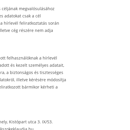
s céljának megvalósulásához
s adatokat csak a cél
 hírlevél feliratkoztatás során
letve cég részére nem adja
tt felhasználóknak a hírlevél
dott és kezelt személyes adatait,
ra, a biztonságos és tisztességes
datokról, illetve kérésére módosítja
feliratkozott bármikor kérheti a
y, Kistópart utca 3. IX/53.
u@szokeklaudia.hu