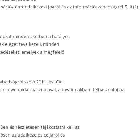
ormációs önrendelkezési jogról és az információszabadságról 5. § (1)
atokat minden esetben a hatályos
k eleget téve kezeli, minden
zkedéseket, amelyek a megfelelő
badságról szóló 2011. évi CXII.
etben a weboldal-használóval, a továbbiakban: felhasználó) az
en és részletesen tájékoztatni kell az
ösen az adatkezelés céljáról és