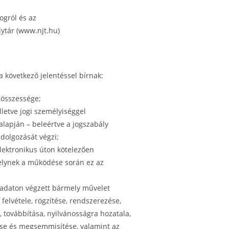
ogról és az
lytár (www.njt.hu)
 következő jelentéssel bírnak:
 összessége;
lletve jogi személyiséggel
lapján – beleértve a jogszabály
ldolgozását végzi;
elektronikus úton kötelezően
melynek a működése során ez az
z adaton végzett bármely művelet
felvétele, rögzítése, rendszerezése,
, továbbítása, nyilvánosságra hozatala,
ése és megsemmisítése, valamint az