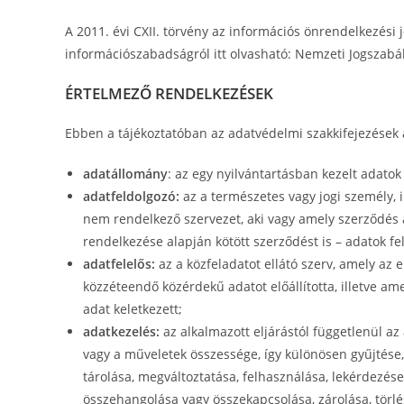
A 2011. évi CXII. törvény az információs önrendelkezési j
információszabadságról itt olvasható: Nemzeti Jogszabá
ÉRTELMEZŐ RENDELKEZÉSEK
Ebben a tájékoztatóban az adatvédelmi szakkifejezések a
adatállomány
: az egy nyilvántartásban kezelt adatok
adatfeldolgozó:
az a természetes vagy jogi személy, i
nem rendelkező szervezet, aki vagy amely szerződés a
rendelkezése alapján kötött szerződést is – adatok fe
adatfelelős:
az a közfeladatot ellátó szerv, amely az 
közzéteendő közérdekű adatot előállította, illetve a
adat keletkezett;
adatkezelés:
az alkalmazott eljárástól függetlenül a
vagy a műveletek összessége, így különösen gyűjtése, 
tárolása, megváltoztatása, felhasználása, lekérdezése
összehangolása vagy összekapcsolása, zárolása, törl