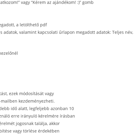
ratkozom!” vagy “Kérem az ajándékom! :)” gomb
egadott, a letölthető pdf
s adatok, valamint kapcsolati űrlapon megadott adatok: Teljes név,
tkezelőnél
tást, ezek módosítását vagy
 e-mailben kezdeményezheti.
debb idő alatt, legfeljebb azonban 10
sználó erre irányuló kérelmére írásban
érelmét jogosnak találja, akkor
bítése vagy törlése érdekében