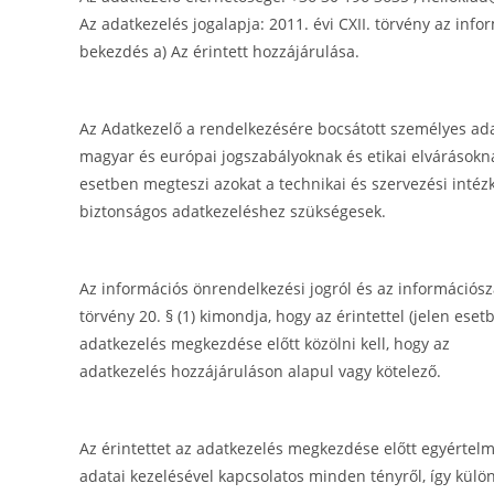
Az adatkezelés jogalapja: 2011. évi CXII. törvény az inf
bekezdés a) Az érintett hozzájárulása.
Az Adatkezelő a rendelkezésére bocsátott személyes ad
magyar és európai jogszabályoknak és etikai elvárásokna
esetben megteszi azokat a technikai és szervezési inté
biztonságos adatkezeléshez szükségesek.
Az információs önrendelkezési jogról és az információsza
törvény 20. § (1) kimondja, hogy az érintettel (jelen es
adatkezelés megkezdése előtt közölni kell, hogy az
adatkezelés hozzájáruláson alapul vagy kötelező.
Az érintettet az adatkezelés megkezdése előtt egyértelmű
adatai kezelésével kapcsolatos minden tényről, így külön