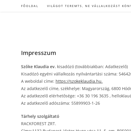
Skip
FŐOLDAL
VILÁGOT TEREMTS, NE VÁLLALKOZÁST KÖN
to
content
Impresszum
Szőke Klaudia ev.
kisadózó (továbbiakban: Adatkezelő)
Kisadózó egyéni vállalkozás nyilvántartási száma: 5464
A weboldal címe:
https://szokeklaudia.hu.
Az adatkezelő címe, székhelye: Magyarország, 6800 Hódm
Az adatkezelő elérhetősége: +36 30 196 3635 , hellokla
Az adatkezelő adószáma: 55899903-1-26
Tárhely szolgáltató
RACKFOREST ZRT.
Címe:1132 Budapest, Victor Hugo utca 11. 5. em. B05001