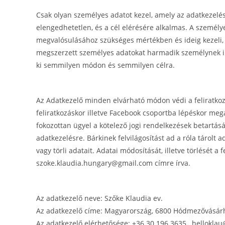
Csak olyan személyes adatot kezel, amely az adatkezelé
elengedhetetlen, és a cél elérésére alkalmas. A személye
megvalósulásához szükséges mértékben és ideig kezeli, a
megszerzett személyes adatokat harmadik személynek il
ki semmilyen módon és semmilyen célra.
Az Adatkezelő minden elvárható módon védi a feliratkozo
feliratkozáskor illetve Facebook csoportba lépéskor mega
fokozottan ügyel a kötelező jogi rendelkezések betartásá
adatkezelésre. Bárkinek felvilágosítást ad a róla tárolt a
vagy törli adatait. Adatai módosítását, illetve törlését a 
szoke.klaudia.hungary@gmail.com címre írva.
Az adatkezelő neve: Szőke Klaudia ev.
Az adatkezelő címe: Magyarország, 6800 Hódmezővásárhel
Az adatkezelő elérhetősége: +36 30 196 3635 , hellokla