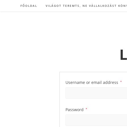
Skip
FŐOLDAL
VILÁGOT TEREMTS, NE VÁLLALKOZÁST KÖN
to
content
L
Username or email address
*
Password
*