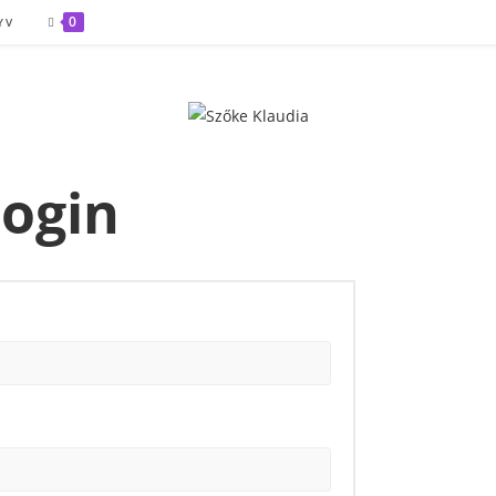
0
YV
ogin