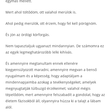
egymás mellett.
Mert ahol töltődöm, ott valahol merülök is.
Ahol pedig merülök, ott érzem, hogy fel kell pörögnöm.
És jön az ördögi körforgás.
Nem tapasztaljuk ugyanazt mindannyian. De számomra ez
az egyik legmeghatározóbb lelki kihívás.
És amennyire megtanultam ennek ellenére
kiegyensúlyozott maradni, amennyire megvan a benső
nyugalmam és a képesség, hogy adaptàljam a
mindennapjaimba azokag a tevékenységeket, amelyek
megnyugtatjàk túlbuzgó érzékeimet; valahol mégis
tépelődöm, mert amennyire felszabadít a gondolat, hogy az
életem fàzisokból àll, olyannyira húzza ki a talajt a làbam
alól.