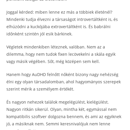
Joggal kérded: miben lenne ez más a többiek életénél?
Mindenki tudja élvezni a társaságot introvertáltként is, és
elhúzódni a kuckójába extrovertáltként is. És babrálni
időnként szintén jól esik bárkinek.
Végletek mindenkiben léteznek, valóban. Nem az a
dilemma, hogy nem tudok fixen lecövekelni a skála egyik
vagy másik végében. Sőt, még középen sem kell.
Hanem hogy AuDHD felnőtt nőként bizony nagy nehézség
élni egy olyan társadalomban, ahol hagyományos szerepek
szerint mérik a személyem értékét.
És nagyon nehezek találok megelégülést, kielégülést.
Nagyon ritkán sikerül. Olyan, mintha két, egymással nem
kompatibilis szoftver dolgozna bennem, és ami az egyiknek
jó, a másiknak nem. Semmi keresnivalójuk nem lenne