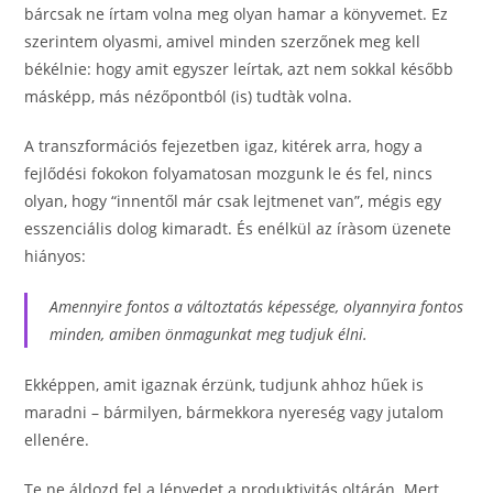
bárcsak ne írtam volna meg olyan hamar a könyvemet. Ez
szerintem olyasmi, amivel minden szerzőnek meg kell
békélnie: hogy amit egyszer leírtak, azt nem sokkal később
másképp, más nézőpontból (is) tudtàk volna.
A transzformációs fejezetben igaz, kitérek arra, hogy a
fejlődési fokokon folyamatosan mozgunk le és fel, nincs
olyan, hogy “innentől már csak lejtmenet van”, mégis egy
esszenciális dolog kimaradt. És enélkül az íràsom üzenete
hiányos:
Amennyire fontos a változtatás képessége, olyannyira fontos
minden, amiben önmagunkat meg tudjuk élni.
Ekképpen, amit igaznak érzünk, tudjunk ahhoz hűek is
maradni – bármilyen, bármekkora nyereség vagy jutalom
ellenére.
Te ne áldozd fel a lényedet a produktivitás oltárán. Mert