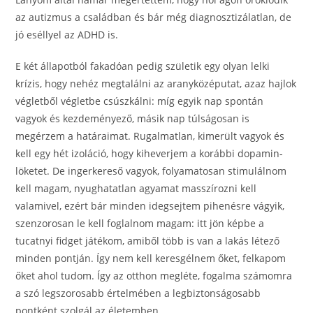
az autizmus a családban és bár még diagnosztizálatlan, de
jó eséllyel az ADHD is.
E két állapotból fakadóan pedig születik egy olyan lelki
krízis, hogy nehéz megtalálni az aranyközéputat, azaz hajlok
végletből végletbe csúszkálni: míg egyik nap spontán
vagyok és kezdeményező, másik nap túlságosan is
megérzem a határaimat. Rugalmatlan, kimerült vagyok és
kell egy hét izoláció, hogy kiheverjem a korábbi dopamin-
löketet. De ingerkereső vagyok, folyamatosan stimulálnom
kell magam, nyughatatlan agyamat masszírozni kell
valamivel, ezért bár minden idegsejtem pihenésre vágyik,
szenzorosan le kell foglalnom magam: itt jön képbe a
tucatnyi fidget játékom, amiből több is van a lakás létező
minden pontján. Így nem kell keresgélnem őket, felkapom
őket ahol tudom. Így az otthon megléte, fogalma számomra
a szó legszorosabb értelmében a legbiztonságosabb
pontként szolgál az életemben.