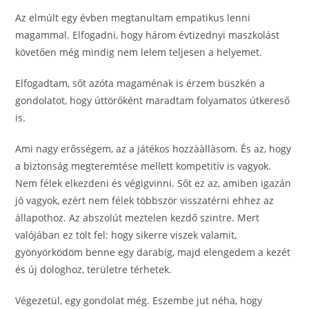
Az elmúlt egy évben megtanultam empatikus lenni
magammal. Elfogadni, hogy három évtizednyi maszkolást
követően még mindig nem lelem teljesen a helyemet.
Elfogadtam, sőt azóta magaménak is érzem büszkén a
gondolatot, hogy úttörőként maradtam folyamatos útkereső
is.
Ami nagy erősségem, az a játékos hozzààllàsom. És az, hogy
a biztonság megteremtése mellett kompetitív is vagyok.
Nem félek elkezdeni és végigvinni. Sőt ez az, amiben igazán
jó vagyok, ezért nem félek többször visszatérni ehhez az
állapothoz. Az abszolút meztelen kezdő szintre. Mert
valójában ez tölt fel: hogy sikerre viszek valamit,
gyönyörködöm benne egy darabig, majd elengedem a kezét
és új dologhoz, területre térhetek.
Végezetül, egy gondolat még. Eszembe jut néha, hogy