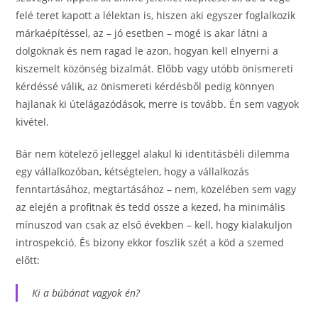
felé teret kapott a lélektan is, hiszen aki egyszer foglalkozik
márkaépítéssel, az – jó esetben – mögé is akar látni a
dolgoknak és nem ragad le azon, hogyan kell elnyerni a
kiszemelt közönség bizalmát. Előbb vagy utóbb önismereti
kérdéssé válik, az önismereti kérdésből pedig könnyen
hajlanak ki útelágazódások, merre is tovább. Én sem vagyok
kivétel.
Bár nem kötelező jelleggel alakul ki identitásbéli dilemma
egy vállalkozóban, kétségtelen, hogy a vállalkozás
fenntartásához, megtartásához – nem, közelében sem vagy
az elején a profitnak és tedd össze a kezed, ha minimális
mínuszod van csak az első években – kell, hogy kialakuljon
introspekció. És bizony ekkor foszlik szét a köd a szemed
előtt:
Ki a búbánat vagyok én?