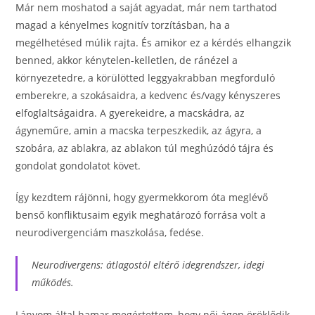
Már nem moshatod a saját agyadat, már nem tarthatod
magad a kényelmes kognitív torzításban, ha a
megélhetésed múlik rajta. És amikor ez a kérdés elhangzik
benned, akkor kénytelen-kelletlen, de ránézel a
környezetedre, a körülötted leggyakrabban megforduló
emberekre, a szokásaidra, a kedvenc és/vagy kényszeres
elfoglaltságaidra. A gyerekeidre, a macskádra, az
ágyneműre, amin a macska terpeszkedik, az ágyra, a
szobára, az ablakra, az ablakon túl meghúzódó tájra és
gondolat gondolatot követ.
Így kezdtem rájönni, hogy gyermekkorom óta meglévő
benső konfliktusaim egyik meghatározó forrása volt a
neurodivergenciám maszkolása, fedése.
Neurodivergens: átlagostól eltérő idegrendszer, idegi
működés.
Lányom által hamar megértettem, hogy női ágon öröklődik