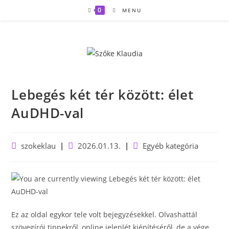
Skip
0
MENU
to
content
Lebegés két tér között: élet
AuDHD-val
Post
Post
Post
szokeklau
2026.01.13.
Egyéb kategória
author:
published:
category:
Ez az oldal egykor tele volt bejegyzésekkel. Olvashattál
szövegírói tippekről, online jelenlét kiépítéséről, de a vége