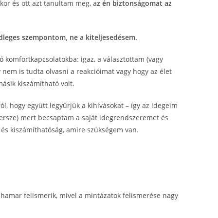
kor és ott azt tanultam meg, a
z én biztonságomat az
dleges szempontom, ne a kiteljesedésem.
ó komfortkapcsolatokba: igaz, a választottam (vagy
 nem is tudta olvasni a reakcióimat vagy hogy az élet
ásik kiszámítható volt.
ól, hogy együtt legyűrjük a kihívásokat – így az idegeim
persze) mert becsaptam a saját idegrendszeremet és
g és kiszámíthatóság, amire szükségem van.
 hamar felismerik, mivel a mintázatok felismerése nagy