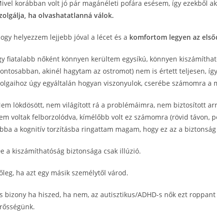
ivel korábban volt jó pár magánéleti pofára esésem, így ezekből ak
zolgálja, ha olvashatatlanná válok.
ogy helyezzem lejjebb jóval a lécet és a
komfortom legyen az első
gy fiatalabb nőként könnyen kerültem egysíkú, könnyen kiszámíthat
ontosabban, akinél hagytam az ostromot) nem is értett teljesen, így
olgaihoz úgy egyáltalán hogyan viszonyulok, cserébe számomra a m
em lökdösött, nem világított rá a problémáimra, nem biztosított arr
em voltak felborzolódva, kímélőbb volt ez számomra (rövid távon, 
bba a kognitív torzításba ringattam magam, hogy ez az a biztonsá
e a kiszámíthatóság biztonsága csak illúzió.
őleg, ha azt egy másik személytől várod.
s bizony ha hiszed, ha nem, az autisztikus/ADHD-s nők ezt roppant
rősségünk.