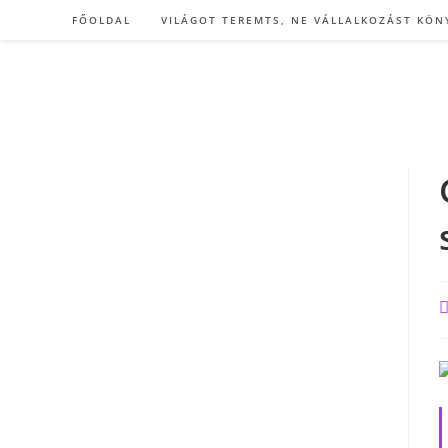
Skip
FŐOLDAL
VILÁGOT TEREMTS, NE VÁLLALKOZÁST KÖN
to
content
P
a