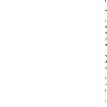
A
E
m
h
j
m
A
d
é
H
r
s
E