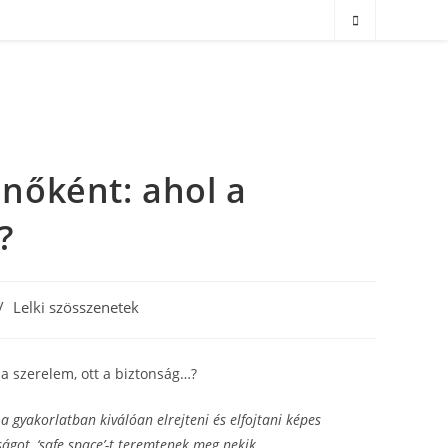
nőként: ahol a
?
/
Lelki szösszenetek
gyakorlatban kiválóan elrejteni és elfojtani képes
ágot, ‘safe space’-t teremtenek meg nekik.