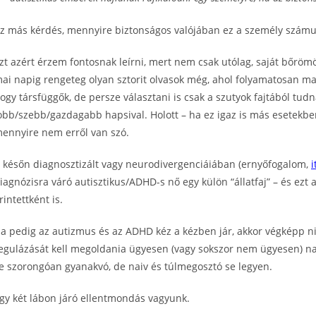
z más kérdés, mennyire biztonságos valójában ez a személy számu
zt azért érzem fontosnak leírni, mert nem csak utólag, saját bőrö
ai napig rengeteg olyan sztorit olvasok még, ahol folyamatosan mag
ogy társfüggők, de persze választani is csak a szutyok fajtából tu
obb/szebb/gazdagabb hapsival. Holott – ha ez igaz is más esetekben
ennyire nem erről van szó.
 későn diagnosztizált vagy neurodivergenciáiában (ernyőfogalom,
i
iagnózisra váró autisztikus/ADHD-s nő egy külön “állatfaj” – és ezt
rintettként is.
a pedig az autizmus és az ADHD kéz a kézben jár, akkor végképp n
egulázását kell megoldania ügyesen (vagy sokszor nem ügyesen) napi
e szorongóan gyanakvó, de naiv és túlmegosztó se legyen.
gy két lábon járó ellentmondás vagyunk.