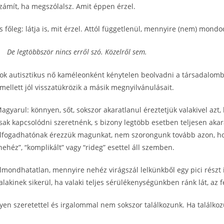
zámít, ha megszólalsz. Amit éppen érzel.
s főleg: látja is, mit érzel. Attól függetlenül, mennyire (nem) mond
De legtöbbször nincs erről szó. Közelről sem.
ok autisztikus nő kaméleonként kénytelen beolvadni a társadalomb
mellett jól visszatükrözik a másik megnyilvánulásait.
agyarul: könnyen, sőt, sokszor akaratlanul éreztetjük valakivel azt,
sak kapcsolódni szeretnénk, s bizony legtöbb esetben teljesen akara
lfogadhatónak érezzük magunkat, nem szorongunk tovább azon, hogy
nehéz”, “komplikált” vagy “rideg” esettel áll szemben.
lmondhatatlan, mennyire nehéz virágszál lelkünkből egy pici részt 
alakinek sikerül, ha valaki teljes sérülékenységünkben ránk lát, az f
lyen szeretettel és irgalommal nem sokszor találkozunk. Ha találko