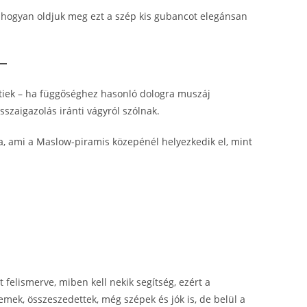
, hogyan oldjuk meg ezt a szép kis gubancot elegánsan
tiek – ha függőséghez hasonló dologra muszáj
sszaigazolás iránti vágyról szólnak.
a, ami a Maslow-piramis közepénél helyezkedik el, mint
felismerve, miben kell nekik segítség, ezért a
emek, összeszedettek, még szépek és jók is, de belül a