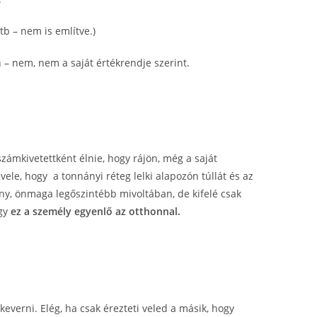
tb – nem is említve.)
 – nem, nem a saját értékrendje szerint.
számkivetettként élnie, hogy rájön, még a saját
vele, hogy a tonnányi réteg lelki alapozón túllát és az
ny, önmaga legőszintébb mivoltában, de kifelé csak
ogy
ez a személy egyenlő az otthonnal.
everni. Elég, ha csak érezteti veled a másik, hogy