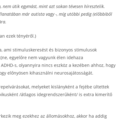
 nem ütik egymást, mint azt sokan tévesen híresztelik.
llanatában már autista vagy -, míg utóbbi pedig (előbbiből
)ra.
n ezek tényéről.)
ra, ami stimuluskeresést és bizonyos stimulusok
t(ne, egyelőre nem vagyunk élen idehaza
 ADHD-s, olyannyira nincs eszköz a kezében ahhoz, hogy
ogy előnyösen kihasználni neurosajátosságát.
epelvárásokat, melyeket kislányként a fejébe ültettek
ikusként /átlagos idegrendszerűként/ is extra kimerítő
rkezik meg ezekhez az állomásokhoz, akkor ha addig
.