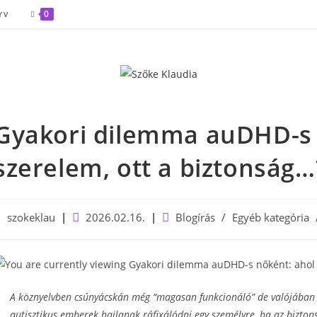
0
YV
Gyakori dilemma auDHD-s 
szerelem, ott a biztonság…
ost
Post
Post
szokeklau
2026.02.16.
Blogírás
/
Egyéb kategória
uthor:
published:
category:
A köznyelvben csúnyácskán még “magasan funkcionáló” de valójában a 
autisztikus emberek hajlanak ráfixálódni egy személyre, ha az biztons