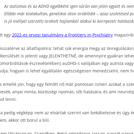
Az autizmus és az ADHD egyébként igen sűrűn van jelen együtt és nem,
Előbbi már kialakultan, genetikai úton öröklődik – azaz születésed pi
is jó eséllyel szerzett) örökölt hajlamból alakul ki környezeti hatás(ok
Itt egy
2022-es orvosi tanulmány a Frontiers in Psychiatry
magazinba
isszatérve az állatfajomra: tehát sok energia megy az önregulázás
lkerülését is jelenti vagy JELENTHETNÉ, de amennyire gyakran lehe
omorbiditások észrevételében) auDHD-s valójában egy autista vagy
udja, hogyan is lehet egyáltalán egészségesen menedzselni, nem h
s emellé jön, hogy egy felnőtt nő már pontosan ismeri azokat a szer
esék, anyai minta, közösségi nyomás, stb hatására, és ami neurotip
ud lenni.
a pedig végképp nem az elvártak szerint van bekábelezve és úgy é
em, akkor ott borul a bili.
em látványosan. Csendben. Belül omladozva, lassan, napról napra