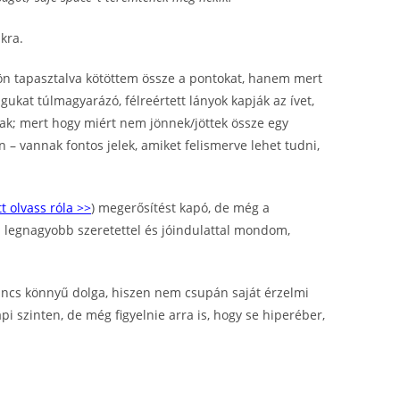
kra.
mön tapasztalva kötöttem össze a pontokat, hanem mert
ukat túlmagyarázó, félreértett lányok kapják az ívet,
dnak; mert hogy miért nem jönnek/jöttek össze egy
 – vannak fontos jelek, amiket felismerve lehet tudni,
tt olvass róla >>
) megerősítést kapó, de még a
 a legnagyobb szeretettel és jóindulattal mondom,
incs könnyű dolga, hiszen nem csupán saját érzelmi
 szinten, de még figyelnie arra is, hogy se hiperéber,