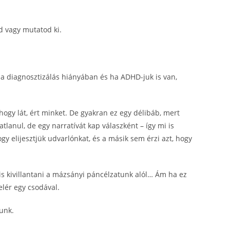
od vagy mutatod ki.
a diagnosztizálás hiányában és ha ADHD-juk is van,
 hogy lát, ért minket. De gyakran ez egy délibáb, mert
tlanul, de egy narratívát kap válaszként – így mi is
 elijesztjük udvarlónkat, és a másik sem érzi azt, hogy
is kivillantani a mázsányi páncélzatunk alól… Ám ha ez
elér egy csodával.
zunk.