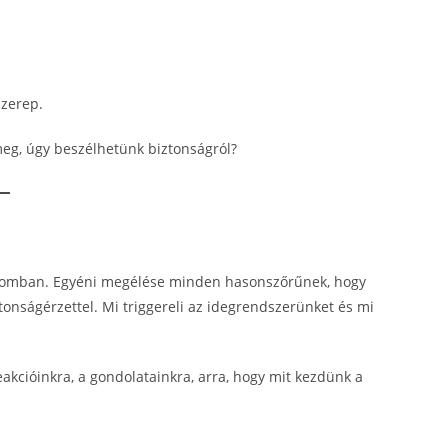
szerep.
eg, úgy beszélhetünk biztonságról?
ékomban. Egyéni megélése minden hasonszőrűnek, hogy
ztonságérzettel. Mi triggereli az idegrendszerünket és mi
eakcióinkra, a gondolatainkra, arra, hogy mit kezdünk a