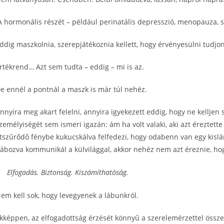
A hormonális részét – például perinatális depresszió, menopauza, s
ddig maszkolnia, szerepjátékoznia kellett, hogy érvényesülni tudjon
rtékrend… Azt sem tudta – eddig – mi is az.
e ennél a pontnál a maszk is már túl nehéz.
nnyira meg akart felelni, annyira igyekezett eddig, hogy ne kelljen 
zemélyiségét sem ismeri igazán: ám ha volt valaki, aki azt éreztette 
tszűrődő fénybe kukucskálva felfedezi, hogy odabenn van egy kislá
ábozva kommunikál a külvilággal, akkor nehéz nem azt éreznie, h
Elfogadás. Biztonság. Kiszámíthatóság.
em kell sok, hogy levegyenek a lábunkról.
kképpen, az elfogadottság érzését könnyű a szerelemérzettel összek