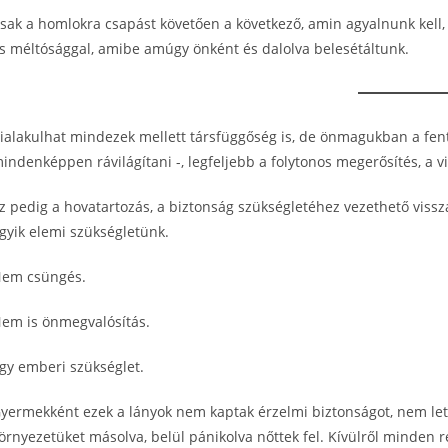
sak a homlokra csapást követően a következő, amin agyalnunk kell
s méltósággal, amibe amúgy önként és dalolva belesétáltunk.
ialakulhat mindezek mellett társfüggőség is, de önmagukban a fen
indenképpen rávilágítani -, legfeljebb a folytonos megerősítés, a vi
z pedig a hovatartozás, a biztonság szükségletéhez vezethető vissz
gyik elemi szükségletünk.
em csüngés.
em is önmegvalósítás.
gy emberi szükséglet.
yermekként ezek a lányok nem kaptak érzelmi biztonságot, nem lett 
örnyezetüket másolva, belül pánikolva nőttek fel. Kívülről minden r