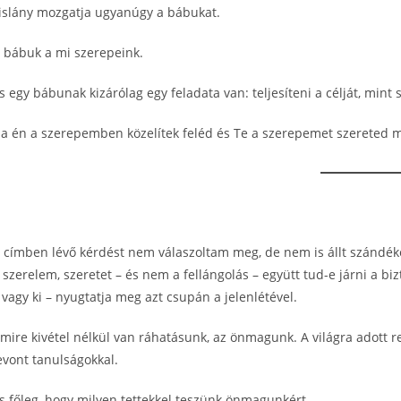
islány mozgatja ugyanúgy a bábukat.
 bábuk a mi szerepeink.
s egy bábunak kizárólag egy feladata van: teljesíteni a célját, mint 
a én a szerepemben közelítek feléd és Te a szerepemet szereted m
 címben lévő kérdést nem válaszoltam meg, de nem is állt szánd
 szerelem, szeretet – és nem a fellángolás – együtt tud-e járni a bi
 vagy ki – nyugtatja meg azt csupán a jelenlétével.
mire kivétel nélkül van ráhatásunk, az önmagunk. A világra adott r
evont tanulságokkal.
s főleg, hogy milyen tettekkel teszünk önmagunkért.