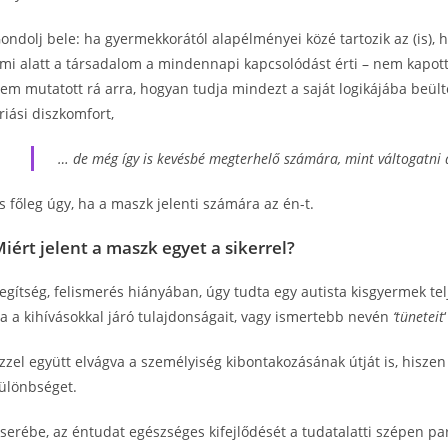
ondolj bele: ha gyermekkorától alapélményei közé tartozik az (is), 
mi alatt a társadalom a mindennapi kapcsolódást érti – nem kapott 
em mutatott rá arra, hogyan tudja mindezt a saját logikájába beü
riási diszkomfort,
… de még így is kevésbé megterhelő számára, mint váltogatni a
s főleg úgy, ha a maszk jelenti számára az én-t.
iért jelent a maszk egyet a sikerrel?
egítség, felismerés hiányában, úgy tudta egy autista kisgyermek telj
a a kihívásokkal járó tulajdonságait, vagy ismertebb nevén
‘tüneteit
zzel együtt elvágva a személyiség kibontakozásának útját is, hiszen
ülönbséget.
serébe, az éntudat egészséges kifejlődését a tudatalatti szépen pa