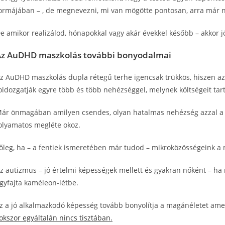
ormájában – , de megnevezni, mi van mögötte pontosan, arra már 
e amikor realizálod, hónapokkal vagy akár évekkel később – akkor 
Az AuDHD maszkolás további bonyodalmai
z AuDHD maszkolás dupla rétegű terhe igencsak trükkös, hiszen az
oldozgatják egyre több és több nehézséggel, melynek költségeit tart
ár önmagában amilyen csendes, olyan hatalmas nehézség azzal a 
olyamatos megléte okoz.
őleg, ha – a fentiek ismeretében már tudod – mikroközösségeink a 
z autizmus – jó értelmi képességek mellett és gyakran nőként – ha r
gyfajta kaméleon-létbe.
z a jó alkalmazkodó képesség tovább bonyolítja a magánéletet amel
okszor egyáltalán nincs tisztában.