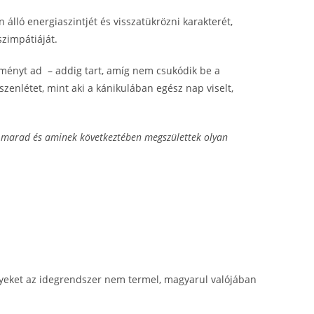
álló energiaszintjét és visszatükrözni karakterét,
szimpátiáját.
ményt ad – addig tart, amíg nem csukódik be a
zenlétet, mint aki a kánikulában egész nap viselt,
 marad és aminek következtében megszülettek olyan
lyeket az idegrendszer nem termel, magyarul valójában