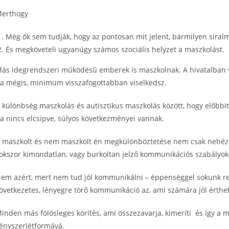
erthogy
Még ők sem tudják, hogy az pontosan mit jelent, bármilyen siral
És megköveteli ugyanúgy számos szociális helyzet a maszkolást.
ás idegrendszeri működésű emberek is maszkolnak. A hivatalban v
a mégis, minimum visszafogottabban viselkedsz.
 különbség maszkolás és autisztikus maszkolás között, hogy előbbit
a nincs elcsípve, súlyos következményei vannak.
 maszkolt és nem maszkolt én megkülönböztetése nem csak nehézs
okszor kimondatlan, vagy burkoltan jelző kommunikációs szabályok
em azért, mert nem tud jól kommunikálni – éppenséggel sokunk r
övetkezetes, lényegre törő kommunikáció az, ami számára jól érthe
inden más fölösleges körítés, ami összezavarja, kimeríti és így a
ényszerlétformává.