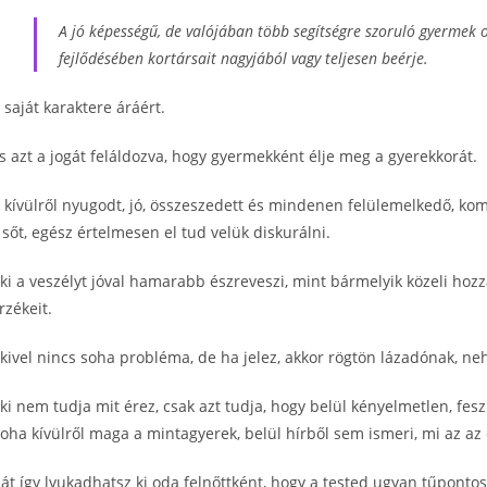
A jó képességű, de valójában több segítségre szoruló gyermek o
fejlődésében kortársait nagyjából vagy teljesen beérje.
 saját karaktere áráért.
s azt a jogát feláldozva, hogy gyermekként élje meg a gyerekkorát.
 kívülről nyugodt, jó, összeszedett és mindenen felülemelkedő, komo
 sőt, egész értelmesen el tud velük diskurálni.
ki a veszélyt jóval hamarabb észreveszi, mint bármelyik közeli hozz
rzékeit.
kivel nincs soha probléma, de ha jelez, akkor rögtön lázadónak, neh
ki nem tudja mit érez, csak azt tudja, hogy belül kényelmetlen, fes
oha kívülről maga a mintagyerek, belül hírből sem ismeri, mi az az 
át így lyukadhatsz ki oda felnőttként, hogy a tested ugyan tűpontos