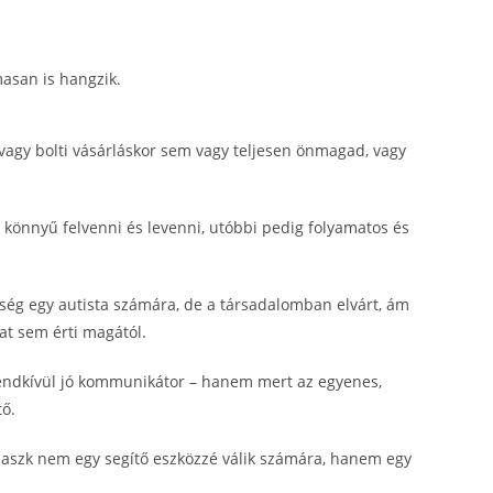
masan is hangzik.
agy bolti vásárláskor sem vagy teljesen önmagad, vagy
 könnyű felvenni és levenni, utóbbi pedig folyamatos és
ég egy autista számára, de a társadalomban elvárt, ám
at sem érti magától.
endkívül jó kommunikátor – hanem mert az egyenes,
tő.
 maszk nem egy segítő eszközzé válik számára, hanem egy