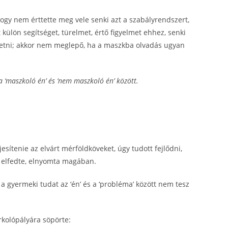
hogy nem érttette meg vele senki azt a szabályrendszert,
külön segítséget, türelmet, értő figyelmet ehhez, senki
ltetni; akkor nem meglepő, ha a maszkba olvadás ugyan
 ‘maszkoló én’ és ‘nem maszkoló én’ között.
esítenie az elvárt mérföldköveket, úgy tudott fejlődni,
‘ elfedte, elnyomta magában.
 a gyermeki tudat az ‘én’ és a ‘probléma’ között nem tesz
rkolópályára söpörte: