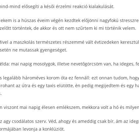
ind-mind elősegíti a késői érzelmi reakció kialakulását.
ekem is a húszas éveim végén kezdtek előjönni nagyfokú stresszrea
zelőtt történtek, de akkor és ott nem szűrtem ki mi történik velem.
ivel a maszkolás természetes részemmé vált évtizedeken keresztül,
setén ne mutassak gyengeséget.
élda: mai napig mosolygok, illetve nevetőgörcsöm van, ha ideges, 
s legalább hároméves korom óta ez fennáll: ezt onnan tudom, hog
irohant az útra és egy taxis elütötte, én pedig megijedtem és egy h
s.
n viszont mai napig élesen emlékszem, mekkora volt a hó és milyen
z agy csodálatos szerv. Véd, ahogy és ameddig csak bír, ám az ide
ormájában levonja a konklúziót.