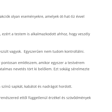
kciók olyan eseményekre, amelyek öt-hat-tíz évvel
 ezért a testem is alkalmazkodott ahhoz, hogy veszély
feszült vagyok. Egyszerűen nem tudom kontrollálni.
y pontosan emlékszem, amikor egyszer a testvérem
atalmas nevetés tört ki belőlem. Ezt sokáig sérelmezte
 színű sapkát, kabátot és nadrágot hordott.
grendszered ettől függetlenül érzékel és szövődmények