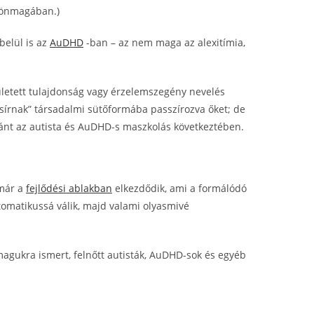
s önmagában.)
belül is az
AuDHD
-ban – az nem maga az alexitímia,
zületett tulajdonság vagy érzelemszegény nevelés
m sírnak” társadalmi sütőformába passzírozva őket; de
ánt az autista és AuDHD-s maszkolás következtében.
 már a
fejlődési ablakban
elkezdődik, ami a formálódó
tomatikussá válik, majd valami olyasmivé
agukra ismert, felnőtt autisták, AuDHD-sok és egyéb