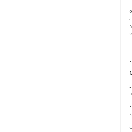
G
a
n
ó
É
M
S
h
E
k
C