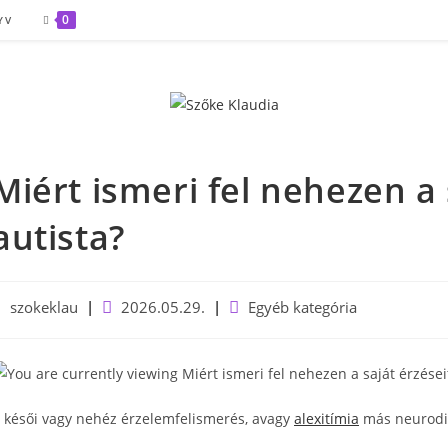
0
YV
Miért ismeri fel nehezen a 
autista?
ost
Post
Post
szokeklau
2026.05.29.
Egyéb kategória
uthor:
published:
category:
 késői vagy nehéz érzelemfelismerés, avagy
alexitímia
más neurodiv