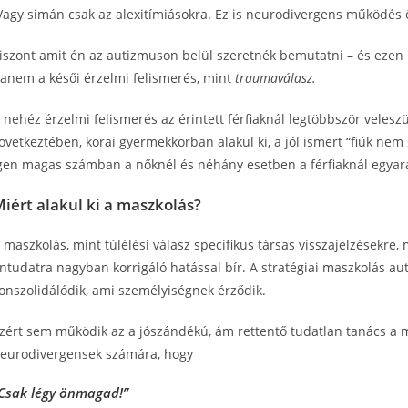
Vagy simán csak az alexitímiásokra. Ez is neurodivergens működé
iszont amit én az autizmuson belül szeretnék bemutatni – és ezen 
anem a késői érzelmi felismerés, mint
traumaválasz.
 nehéz érzelmi felismerés az érintett férfiaknál legtöbbször veles
övetkeztében, korai gyermekkorban alakul ki, a jól ismert “fiúk ne
gen magas számban a nőknél és néhány esetben a férfiaknál egyar
iért alakul ki a maszkolás?
 maszkolás, mint túlélési válasz specifikus társas visszajelzésekre,
ntudatra nagyban korrigáló hatással bír. A stratégiai maszkolás au
onszolidálódik, ami személyiségnek érződik.
zért sem működik az a jószándékú, ám rettentő tudatlan tanács a m
eurodivergensek számára, hogy
Csak légy önmagad!”