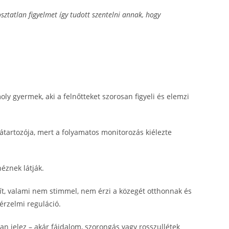
sztatlan figyelmet így tudott szentelni annak, hogy
ly gyermek, aki a felnőtteket szorosan figyeli és elemzi
átartozója, mert a folyamatos monitorozás kiélezte
éznek látják.
zít, valami nem stimmel, nem érzi a közegét otthonnak és
érzelmi reguláció.
an jelez – akár fájdalom, szorongás vagy rosszullétek