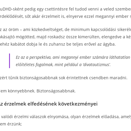
uDHD-sként pedig egy csettintésre fel tudod venni a veled szemben 
rdeklődését, sőt akár érzelmeit is, elnyerve ezzel megannyi ember 
z az öröm – ami közkedveltséget, de minimum kapcsolódási sikerél
akásajtó mögötted, majd roskadsz össze kimerülten, elengedve a kés
ehéz kabátot dobja le és zuhansz be teljes erővel az ágyba.
Ez az a perspektíva, ami megannyi ember számára láthatatlan
előítéletes fogalmak, mint például a ‘divatautizmus’.
zért tűnik biztonságosabbnak sok érintettnek csendben maradni.
em könnyebbnek. Biztonságosabbnak.
Az érzelmek elfedésének következményei
 valódi érzelmi válaszok elnyomása, olyan érzelmek előadása, ame
em érzünk;