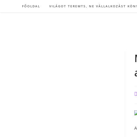
Skip
FŐOLDAL
VILÁGOT TEREMTS, NE VÁLLALKOZÁST KÖN
to
content
P
a
A