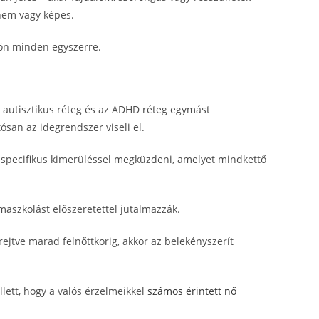
nem vagy képes.
jön minden egyszerre.
 autisztikus réteg és az ADHD réteg egymást
ósan az idegrendszer viseli el.
specifikus kimerüléssel megküzdeni, amelyet mindkettő
maszkolást előszeretettel jutalmazzák.
ejtve marad felnőttkorig, akkor az belekényszerít
lett, hogy a valós érzelmeikkel
számos érintett nő